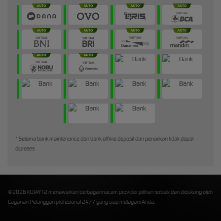
* Selama bank maintenance dan bank offline deposit dan penarikan tidak dapat
diproses
©2026 KUJAY12 menawarkan berbagai macam provider pilihan terbaik dan didukung oleh
Layanan Pelanggan profesional 24/7 yang siap melayani Anda.