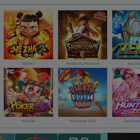
Nezha 2
Wild Bounty Showdown
Epic Ze 
Poker Win
Pirate Quest 1000
Kpop Hunte