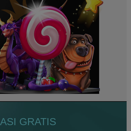
ASI GRATIS