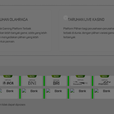
UHAN OLAHRAGA
TARUHAN LIVE KASINO
k Gaming Platform Terbaik
Platform Pilihan bagi perusahaan-perusah
an lebih banyak game, odds yang lebih
terbaik di dunia, dengan pilihan variasi gam
an menyediakan pilihan yang lebih
terbanyak
ntuk pemain.
 tidak dapat diproses