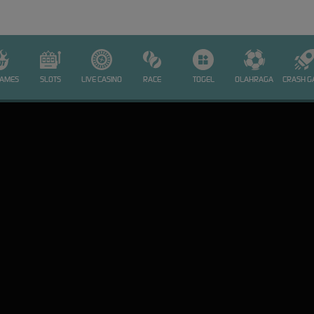
GAMES
SLOTS
LIVE CASINO
RACE
TOGEL
OLAHRAGA
CRASH 