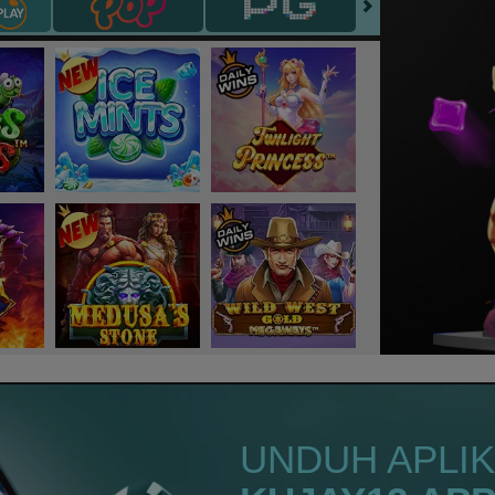
UNDUH APLIK