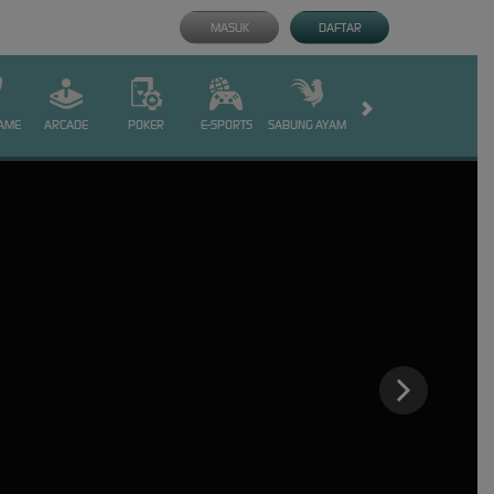
MASUK
DAFTAR
GAME
ARCADE
POKER
E-SPORTS
SABUNG AYAM
PROMOSI