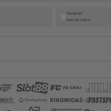
Penarikan
Rata-rata 5 Menit