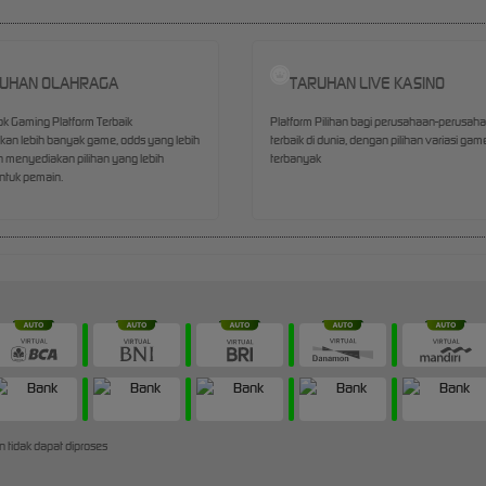
UHAN OLAHRAGA
TARUHAN LIVE KASINO
k Gaming Platform Terbaik
Platform Pilihan bagi perusahaan-perusah
an lebih banyak game, odds yang lebih
terbaik di dunia, dengan pilihan variasi gam
an menyediakan pilihan yang lebih
terbanyak
ntuk pemain.
 tidak dapat diproses