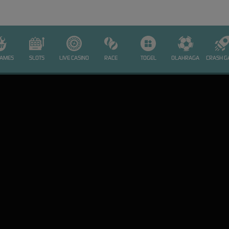
GAMES
SLOTS
LIVE CASINO
RACE
TOGEL
OLAHRAGA
CRASH 