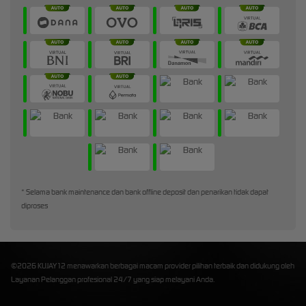
* Selama bank maintenance dan bank offline deposit dan penarikan tidak dapat
diproses
©2026 KUJAY12 menawarkan berbagai macam provider pilihan terbaik dan didukung oleh
Layanan Pelanggan profesional 24/7 yang siap melayani Anda.