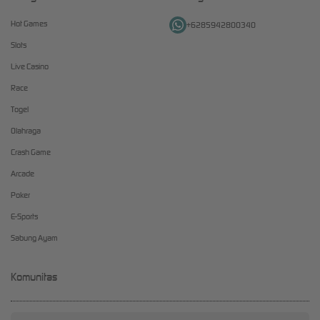
Hot Games
+6285942800340
Slots
Live Casino
Race
Togel
Olahraga
Crash Game
Arcade
Poker
E-Sports
Sabung Ayam
Komunitas