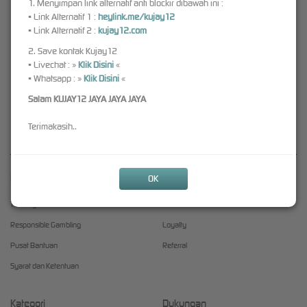
1. Menyimpan link alternatif anti blockir dibawah ini :
pelanggan siap melayani 24 jam setiap hari. Respon cepat, solusi jelas, dan keramahan
▪ Link Alternatif 1 :
heylink.me/kujay12
layanan membuat setiap pertanyaan maupun kendala bisa ditangani kapan saja.
▪ Link Alternatif 2 :
kujay12.com
Sebagai brand unggulan, KUJAY12 menyediakan suasana permainan eksklusif yang
2. Save kontak Kujay12
nyaman layaknya kasino modern kelas dunia. Seperti
KUJAY12
Mulai dari desain situs yang
▪ Livechat : »
Klik Disini
«
elegan, tampilan responsif tanpa lemot, hingga program bonus menarik untuk member baru
▪ Whatsapp : »
Klik Disini
«
maupun lama, semua dirancang agar pemain merasakan pengalaman premium yang sulit
dilupakan.
KUJAY12
Daftar sekarang di KUJAY12 dan nikmati petualangan kasino online
Salam KUJAY12 JAYA JAYA JAYA
berkualitas dengan peluang menang besar, layanan profesional, dan jaminan keamanan
terbaik.
Terimakasih..
Kebijaksanaan
Platform
OK
Tentang KUJAY12
Promosi
Responsible Gambling
Loyalty
Pusat Bantuan
Referral
Syarat dan Ketentuan
Kategori
Dukungan