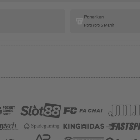
Penarikan
Rata-rata 5 Menit