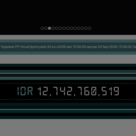
l: PP Virtual Sports pada 30-Jun-2026 dari 15.00.00 sampai 30-Sep-2026 15.00.00. Selama wakt
IDR
12,742,760,519