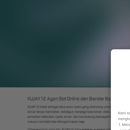
KUJAY12 Agen Slot Online dan Bandar Bola Mix Pa
KUJAY12 Hadir sebagai situs resmi resmi yang dirancang untuk menghadirk
lancar tanpa hambatan, sekaligus menjaga keamanan data pemain secara 
Kami s
penarikan dilakukan cepat, aman, dan mendukung berbagai metode pembayar
menghu
maupun kendala bisa ditangani kapan saja.
1. Meny
Sebagai brand unggulan, KUJAY12 menyediakan suasana permainan eksklusi