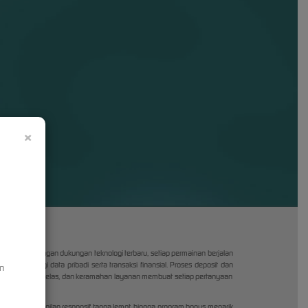
Pindai kode
×
untuk Und
Android A
yamanan. Dengan dukungan teknologi terbaru, setiap permainan berjalan
lindungi data pribadi serta transaksi finansial. Proses deposit dan
n
 cepat, solusi jelas, dan keramahan layanan membuat setiap pertanyaan
ang elegan, tampilan responsif tanpa lemot, hingga program bonus menarik