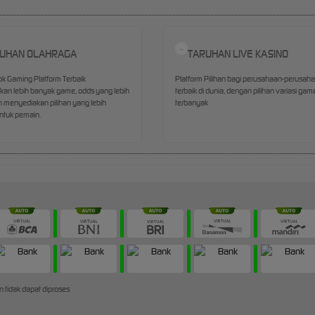
UHAN OLAHRAGA
TARUHAN LIVE KASINO
k Gaming Platform Terbaik
Platform Pilihan bagi perusahaan-perusah
an lebih banyak game, odds yang lebih
terbaik di dunia, dengan pilihan variasi gam
an menyediakan pilihan yang lebih
terbanyak
ntuk pemain.
 tidak dapat diproses