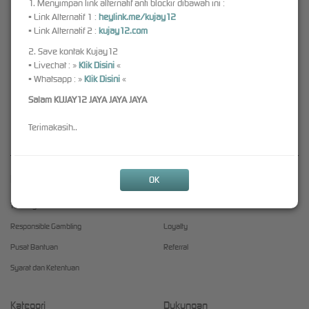
1. Menyimpan link alternatif anti blockir dibawah ini :
pelanggan siap melayani 24 jam setiap hari. Respon cepat, solusi jelas, dan keramahan
▪ Link Alternatif 1 :
heylink.me/kujay12
layanan membuat setiap pertanyaan maupun kendala bisa ditangani kapan saja.
▪ Link Alternatif 2 :
kujay12.com
Sebagai brand unggulan, KUJAY12 menyediakan suasana permainan eksklusif yang
2. Save kontak Kujay12
nyaman layaknya kasino modern kelas dunia. Seperti
KUJAY12
Mulai dari desain situs yang
▪ Livechat : »
Klik Disini
«
elegan, tampilan responsif tanpa lemot, hingga program bonus menarik untuk member baru
▪ Whatsapp : »
Klik Disini
«
maupun lama, semua dirancang agar pemain merasakan pengalaman premium yang sulit
dilupakan.
KUJAY12
Daftar sekarang di KUJAY12 dan nikmati petualangan kasino online
Salam KUJAY12 JAYA JAYA JAYA
berkualitas dengan peluang menang besar, layanan profesional, dan jaminan keamanan
terbaik.
Terimakasih..
Kebijaksanaan
Platform
OK
Tentang KUJAY12
Promosi
Responsible Gambling
Loyalty
Pusat Bantuan
Referral
Syarat dan Ketentuan
Kategori
Dukungan