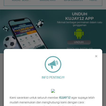
WUKONG - BLACK SCATTER
MAHJONG WAYS
SUPER ELEMENTS 2
PIRATE QUEST 1
UNDUH
KUJAY12 APP
Nikmati berbagai permainan dalam satu
genggaman
UNDUH
PANDUAN INSTALASI
×
KUJAY12 Agen Slot Online dan Bandar Bola Mix Parlay
Terbaik Terbesar Terpercaya Sepanjang Masa
KUJAY12 Hadir sebagai situs resmi resmi yang dirancang untuk menghadirkan pengalaman
INFO PENTING!!!
bermain modern, adil, terpercaya serta lengkap dengan pola Gacor dan penuh
kenyamanan. Dengan dukungan teknologi terbaru, setiap permainan berjalan lancar tanpa
hambatan, sekaligus menjaga keamanan data pemain secara maksimal, KUJAY12
mengutamakan kepercayaan member dengan sistem enkripsi mutakhir yang melindungi
Kami sarankan untuk seluruh member
KUJAY12
agar supaya lebih
data pribadi serta transaksi finansial. Proses deposit dan penarikan dilakukan cepat, aman,
mudah menemukan dan menghubungi kami dengan cara :
dan mendukung berbagai metode pembayaran populer, Tidak hanya itu, tim dukungan