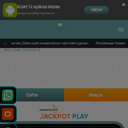
×
KUJAY12 Aplikasi Mobile
UNDUH
Jangan tampilkan lagi hari ini
at member baru. Daftar cepat, transaksi lancar, main makin nyaman.
Pemeliharaan Terjadwal: 
Daftar
Masuk
JACKPOT
PLAY