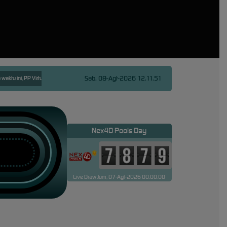
Sab, 08-Agt-2026 12.11.51
, PP Virtual Sports permainan tidak akan tersedia. Kami memohon maaf atas ketidaknyamanan ya
Nex4D Pools Day
Live Draw Jum, 07-Agt-2026 00.00.00