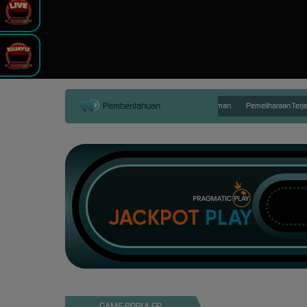
Pemberitahuan
Pemeliharaan Terjadwal: PP
JACKPOT
PLAY
GAME POPULER