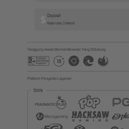
Deposit
Rata-rata 3 Menit
Tanggung Jawab Bermain
Browser Yang Didukung
Platform Penyedia Layanan
Slots