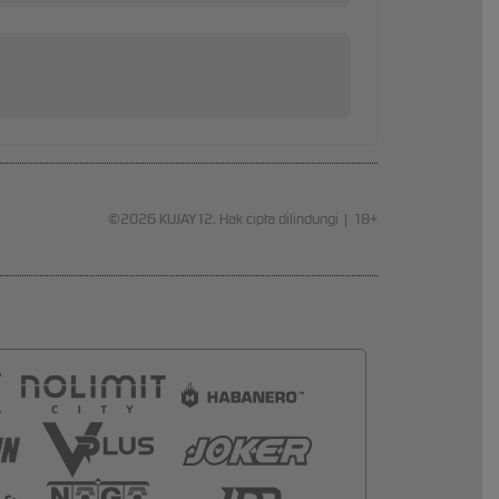
©2026 KUJAY12. Hak cipta dilindungi | 18+