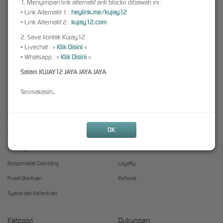
1. Menyimpan link alternatif anti blockir dibawah ini :
pelanggan siap melayani 24 jam setiap hari. Respon cepat, solusi jelas, dan keramahan
▪ Link Alternatif 1 :
heylink.me/kujay12
layanan membuat setiap pertanyaan maupun kendala bisa ditangani kapan saja.
▪ Link Alternatif 2 :
kujay12.com
Sebagai brand unggulan, KUJAY12 menyediakan suasana permainan eksklusif yang
2. Save kontak Kujay12
nyaman layaknya kasino modern kelas dunia. Seperti
KUJAY12
Mulai dari desain situs yang
▪ Livechat : »
Klik Disini
«
elegan, tampilan responsif tanpa lemot, hingga program bonus menarik untuk member baru
▪ Whatsapp : »
Klik Disini
«
maupun lama, semua dirancang agar pemain merasakan pengalaman premium yang sulit
dilupakan.
KUJAY12
Daftar sekarang di KUJAY12 dan nikmati petualangan kasino online
Salam KUJAY12 JAYA JAYA JAYA
berkualitas dengan peluang menang besar, layanan profesional, dan jaminan keamanan
terbaik.
Terimakasih..
Kebijaksanaan
Platform
OK
Tentang KUJAY12
Promosi
Responsible Gambling
Loyalty
Pusat Bantuan
Referral
Syarat dan Ketentuan
Kategori
Dukungan