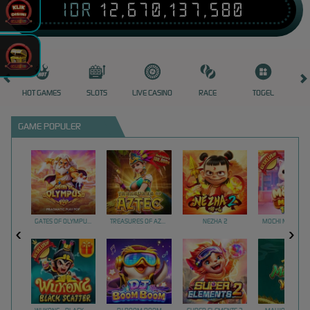
IDR
12,670,137,580
HOT GAMES
SLOTS
LIVE CASINO
RACE
TOGEL
OL
GAME POPULER
GATES OF OLYMPUS POP
TREASURES OF AZTEC
NEZHA 2
MOCHI MANIA 1